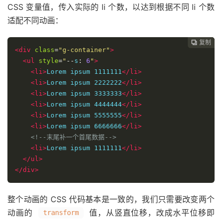
CSS 变量值，传入实际的 li 个数，以达到根据不同 li 个数
适配不同动画：
复制
复制
复制
复制




<div
class
=
"g-container"
>
<ul
style
=
"
--
s
:
6
"
>
<li>
Lorem ipsum 1111111
</li>
<li>
Lorem ipsum 2222222
</li>
<li>
Lorem ipsum 3333333
</li>
<li>
Lorem ipsum 4444444
</li>
<li>
Lorem ipsum 5555555
</li>
<li>
Lorem ipsum 6666666
</li>
<!--末尾补一个首尾数据-->
<li>
Lorem ipsum 1111111
</li>
</ul>
</div>
整个动画的 CSS 代码基本是一致的，我们只需要改变两个
动画的
值，从竖直位移，改成水平位移即
transform