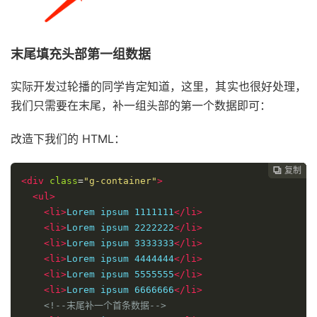
末尾填充头部第一组数据
实际开发过轮播的同学肯定知道，这里，其实也很好处理，
我们只需要在末尾，补一组头部的第一个数据即可：
改造下我们的 HTML：
复制
复制
复制
复制
复制





<div
class
=
"g-container"
>
<ul>
<li>
Lorem ipsum 1111111
</li>
<li>
Lorem ipsum 2222222
</li>
<li>
Lorem ipsum 3333333
</li>
<li>
Lorem ipsum 4444444
</li>
<li>
Lorem ipsum 5555555
</li>
<li>
Lorem ipsum 6666666
</li>
<!--末尾补一个首条数据-->