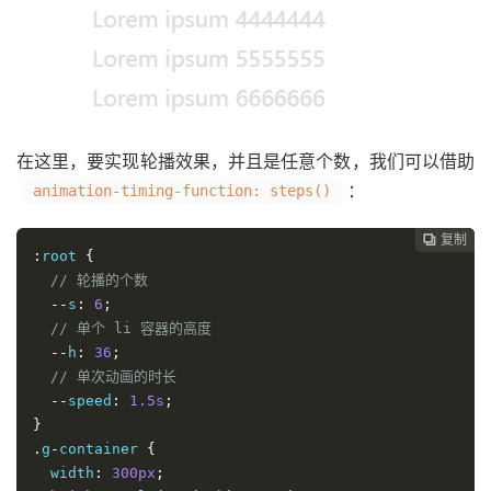
在这里，要实现轮播效果，并且是任意个数，我们可以借助
：
animation-timing-function: steps()
复制
复制
复制
复制
复制
复制
复制
复制








:
root 
{
// 轮播的个数
--
s
:
6
;
// 单个 li 容器的高度
--
h
:
36
;
// 单次动画的时长
--
speed
:
1.5s
;
}
.
g
-
container 
{
  width
:
300px
;