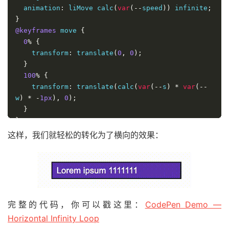
  animation
:
 liMove calc
(
var
(--
speed
))
 infinite
;
}
@keyframes
 move 
{
0
%
{
    transform
:
 translate
(
0
,
0
);
}
100
%
{
    transform
:
 translate
(
calc
(
var
(--
s
)
*
var
(--
w
)
*
-
1px
),
0
);
}
}
@keyframes
 liMove 
{
这样，我们就轻松的转化为了横向的效果：
0
%
{
    transform
:
 translate
(
0
,
0
);
}
80
%,
100
%
{
    transform
:
 translate
(
calc
(
var
(--
w
)
*
-
1px
),
完整的代码，你可以戳这里：
CodePen Demo —
0
);
Horizontal Infinity Loop
}