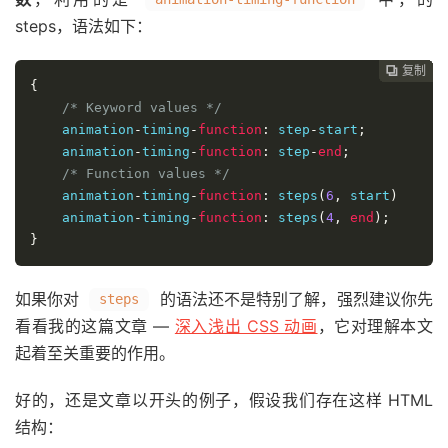
steps，语法如下：
复制
复制
复制
复制
复制
复制
复制
复制
复制
复制










{
/* Keyword values */
    animation
-
timing
-
function
:
 step
-
start
;
    animation
-
timing
-
function
:
 step
-
end
;
/* Function values */
    animation
-
timing
-
function
:
 steps
(
6
,
 start
)
    animation
-
timing
-
function
:
 steps
(
4
,
end
);
}
如果你对
的语法还不是特别了解，强烈建议你先
steps
看看我的这篇文章 —
深入浅出 CSS 动画
，它对理解本文
起着至关重要的作用。
好的，还是文章以开头的例子，假设我们存在这样 HTML
结构：