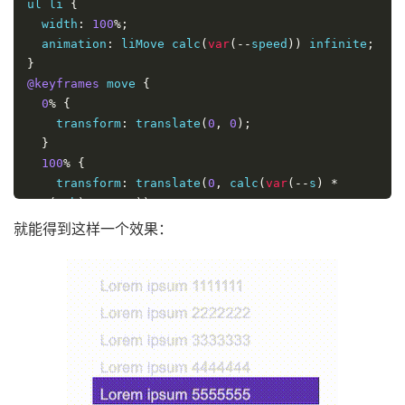
ul li 
{
  width
:
100
%;
  animation
:
 liMove calc
(
var
(--
speed
))
 infinite
;
}
@keyframes
 move 
{
0
%
{
    transform
:
 translate
(
0
,
0
);
}
100
%
{
    transform
:
 translate
(
0
,
 calc
(
var
(--
s
)
*
var
(--
h
)
*
-
1px
));
}
就能得到这样一个效果：
}
@keyframes
 liMove 
{
0
%
{
    transform
:
 translate
(
0
,
0
);
}
80
%,
100
%
{
    transform
:
 translate
(
0
,
 calc
(
var
(--
h
)
*
-
1px
));