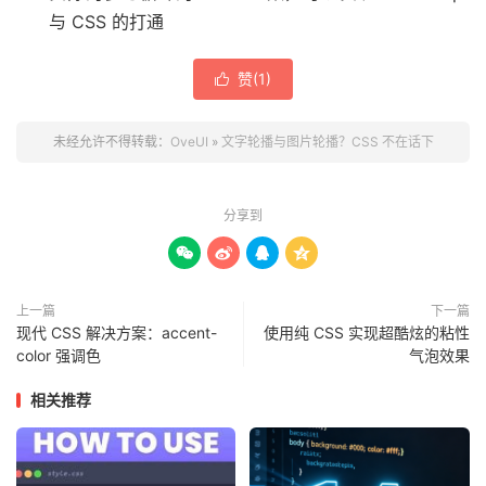
与 CSS 的打通
赞(
1
)

未经允许不得转载：
OveUI
»
文字轮播与图片轮播？CSS 不在话下
分享到




上一篇
下一篇
现代 CSS 解决方案：accent-
使用纯 CSS 实现超酷炫的粘性
color 强调色
气泡效果
相关推荐