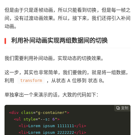
但是由于只是逐帧动画，所以只能看到切换，但是每一帧之
间，没有过渡动画效果。所以，接下来，我们还得引入补间
动画。
利用补间动画实现两组数据间的切换
我们需要利用补间动画，实现动态的切换效果。
这一步，其实也非常简单，我们要做的，就是将一组数据，
利用
，从状态 A 位移到 状态 B。
transform
单独拿出一个来演示的话，大致的代码如下：
复制
复制
复制
复制
复制
复制
复制







<div
class
=
"g-container"
>
<ul
style
=
"
--
s
:
6
"
>
<li>
Lorem ipsum 1111111
</li>
<li>
Lorem ipsum 2222222
</li>