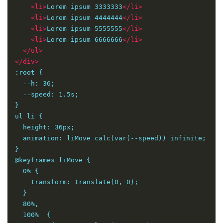
<li>
Lorem ipsum 3333333
</li>
<li>
Lorem ipsum 4444444
</li>
<li>
Lorem ipsum 5555555
</li>
<li>
Lorem ipsum 6666666
</li>
</ul>
</div>
:root {
  --h: 36;
  --speed: 1.5s;
}
ul li {
  height: 36px;
  animation: liMove calc(var(--speed)) infinite;
}
@keyframes liMove {
  0% {
    transform: translate(0, 0);
  }
  80%,
  100%  {