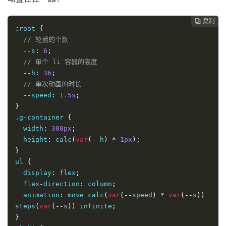
复制
复制
复制
复制
复制
复制






:
root 
{
// 轮播的个数
--
s
:
6
;
// 单个 li 容器的高度
--
h
:
36
;
// 单次动画的时长
--
speed
:
1.5s
;
}
.
g
-
container 
{
  width
:
300px
;
  height
:
 calc
(
var
(--
h
)
*
1px
);
}
ul 
{
  display
:
 flex
;
  flex
-
direction
:
 column
;
  animation
:
 move calc
(
var
(--
speed
)
*
var
(--
s
))
steps
(
var
(--
s
))
 infinite
;
}