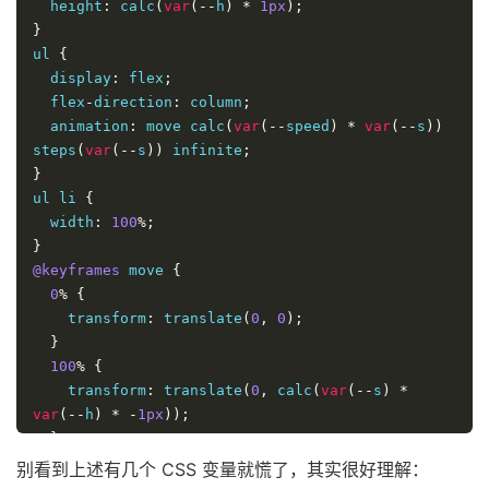
  height
:
 calc
(
var
(--
h
)
*
1px
);
}
ul 
{
  display
:
 flex
;
  flex
-
direction
:
 column
;
  animation
:
 move calc
(
var
(--
speed
)
*
var
(--
s
))
steps
(
var
(--
s
))
 infinite
;
}
ul li 
{
  width
:
100
%;
}
@keyframes
 move 
{
0
%
{
    transform
:
 translate
(
0
,
0
);
}
100
%
{
    transform
:
 translate
(
0
,
 calc
(
var
(--
s
)
*
var
(--
h
)
*
-
1px
));
}
}
别看到上述有几个 CSS 变量就慌了，其实很好理解：