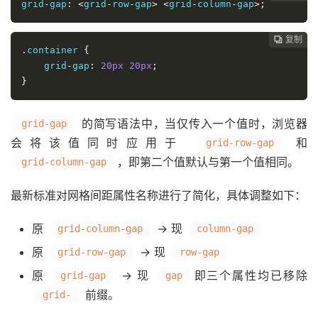
grid
-
gap
:
<
grid
-
row
-
gap
>
<
grid
-
column
-
gap
>;
复制
复制
复制
复制
复制
复制
复制
复制
复制
复制
复制
复制
复制
复制
复制
复制
复制
复制
复制
复制
复制
复制
复制
复制
复制
复制
复制



























.
container 
{
    grid
-
gap
:
20px
20px
;
}
的简写语法中，当仅传入一个值时，浏览器
grid-gap
会将该值同时应用于
和
grid-row-gap
，即第二个值默认与第一个值相同。
grid-column-gap
最新标准对网格间距属性名称进行了简化，具体调整如下：
原
→ 现
grid-column-gap
column-gap
原
→ 现
grid-row-gap
row-gap
原
→ 现
即三个属性均已移除
grid-gap
gap
前缀。
grid-