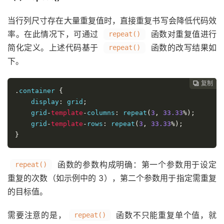
当行列尺寸存在大量重复值时，直接重复书写会降低代码效
率。在此情况下，可通过
函数对重复值进行
repeat()
简化定义。上述代码基于
函数的改写结果如
repeat()
下。
复制
复制
复制
复制
复制
复制
复制
复制
复制
复制
复制
复制
复制
复制
复制
复制
复制
复制
复制
复制
复制
复制
复制
复制
复制
复制
复制
复制
复制
复制
复制
复制
复制
复制
复制
复制
复制
复制






































.
container 
{
    display
:
 grid
;
    grid
-
template
-
columns
:
 repeat
(
3
,
33.33
%);
    grid
-
template
-
rows
:
 repeat
(
3
,
33.33
%);
}
函数的参数构成明确：第一个参数用于设定
repeat()
重复的次数（如示例中的 3），第二个参数用于指定需重复
的目标值。
需要注意的是，
函数不只能重复单个值，就
repeat()