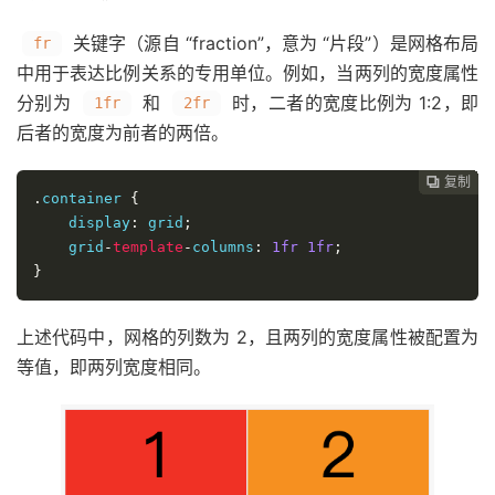
关键字（源自 “fraction”，意为 “片段”）是网格布局
fr
中用于表达比例关系的专用单位。例如，当两列的宽度属性
分别为
和
时，二者的宽度比例为 1:2，即
1fr
2fr
后者的宽度为前者的两倍。
复制
复制
复制
复制
复制
复制
复制
复制
复制
复制
复制
复制
复制
复制
复制
复制
复制
复制
复制
复制
复制
复制
复制
复制
复制
复制
复制
复制
复制
复制
复制
复制
复制
复制
复制



































.
container 
{
    display
:
 grid
;
    grid
-
template
-
columns
:
1fr
1fr
;
}
上述代码中，网格的列数为 2，且两列的宽度属性被配置为
等值，即两列宽度相同。