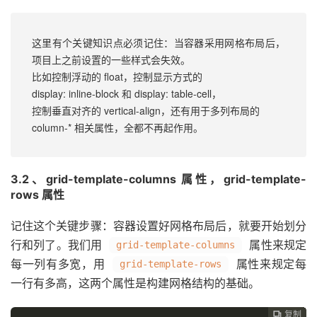
这里有个关键知识点必须记住：当容器采用网格布局后，
项目上之前设置的一些样式会失效。
比如控制浮动的 float，控制显示方式的 
display: inline-block 和 display: table-cell，
控制垂直对齐的 vertical-align，还有用于多列布局的 
column-* 相关属性，全都不再起作用。
3.2、grid-template-columns 属性，grid-template-
rows 属性
记住这个关键步骤：容器设置好网格布局后，就要开始划分
行和列了。我们用
属性来规定
grid-template-columns
每一列有多宽，用
属性来规定每
grid-template-rows
一行有多高，这两个属性是构建网格结构的基础。
复制
复制
复制
复制
复制
复制
复制
复制
复制
复制
复制
复制
复制
复制
复制
复制
复制
复制
复制
复制
复制
复制
复制
复制
复制
复制
复制
复制
复制
复制
复制
复制
复制
复制
复制
复制
复制
复制
复制
复制







































