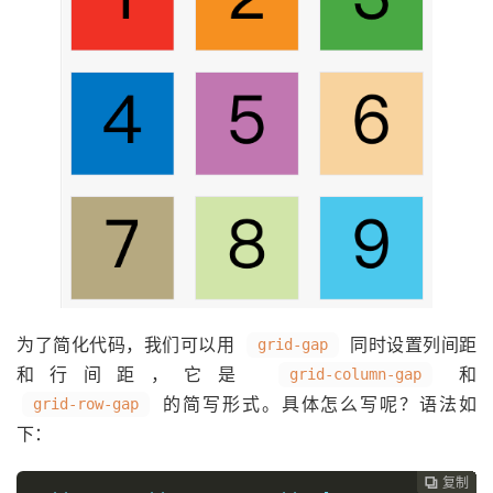
为了简化代码，我们可以用
同时设置列间距
grid-gap
和行间距，它是
和
grid-column-gap
的简写形式。具体怎么写呢？语法如
grid-row-gap
下：
复制
复制
复制
复制
复制
复制
复制
复制
复制
复制
复制
复制
复制
复制
复制
复制
复制
复制
复制
复制
复制
复制
复制
复制
复制
复制
复制
复制



























