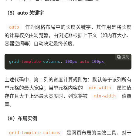
（5）auto 关键字
作为网格布局中的长度关键字，其作用是将长度
auto
的计算权交由浏览器，由浏览器根据上下文（如内容大小、
容器空间等）自动决定最终长度。
复制
复制
复制
复制
复制
复制
复制
复制
复制
复制
复制
复制
复制
复制
复制
复制
复制
复制
复制
复制
复制
复制
复制
复制
复制
复制
复制
复制
复制
复制
复制
复制
































grid
-
template
-
columns
:
100px
auto
100px
;
上述代码中，第二列的宽度计算规则为：默认等于该列所有
单元格的最大宽度；当单元格内容的
属性值
min-width
存在且大于上述最大宽度时，列宽将被
值覆
min-width
盖。
（6）布局实例
是网页布局的高效工具，对于
grid-template-columns