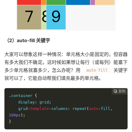
（2）auto-fill 关键字
大家可以想象这样一种情况：单元格大小是固定的，但容器
有多大我们不确定。这时候如果想让每行（或每列）能塞下
多少单元格就塞多少，怎么办呢？用
关键字
auto-fill
就可以了，它能自动帮我们填充最多的单元格。
复制
复制
复制
复制
复制
复制
复制
复制
复制
复制
复制
复制
复制
复制
复制
复制
复制
复制
复制
复制
复制
复制
复制
复制
复制
复制
复制
复制
复制
复制
复制
复制
复制
复制
复制
复制




































.
container 
{
    display
:
 grid
;
    grid
-
template
-
columns
:
 repeat
(
auto
-
fill
,
100px
);
}