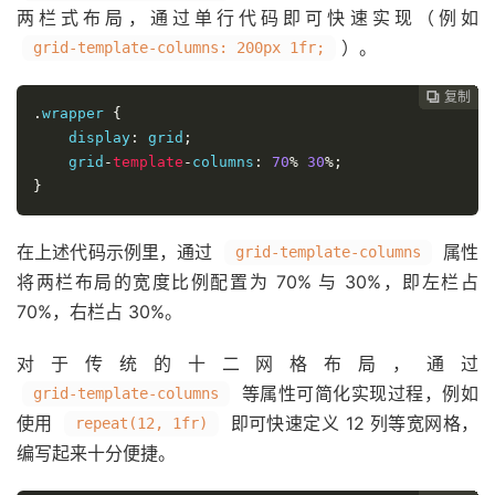
两栏式布局，通过单行代码即可快速实现（例如
）。
grid-template-columns: 200px 1fr;
复制
复制
复制
复制
复制
复制
复制
复制
复制
复制
复制
复制
复制
复制
复制
复制
复制
复制
复制
复制
复制
复制
复制
复制
复制
复制
复制
复制
复制
复制
复制































.
wrapper 
{
    display
:
 grid
;
    grid
-
template
-
columns
:
70
%
30
%;
}
在上述代码示例里，通过
属性
grid-template-columns
将两栏布局的宽度比例配置为 70% 与 30%，即左栏占
70%，右栏占 30%。
对于传统的十二网格布局，通过
等属性可简化实现过程，例如
grid-template-columns
使用
即可快速定义 12 列等宽网格，
repeat(12, 1fr)
编写起来十分便捷。