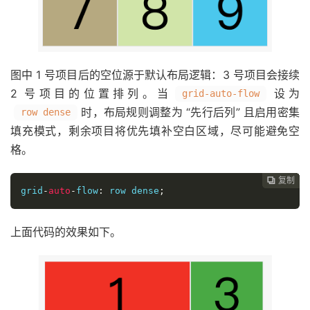
图中 1 号项目后的空位源于默认布局逻辑：3 号项目会接续
2 号项目的位置排列。当
设为
grid-auto-flow
时，布局规则调整为 “先行后列” 且启用密集
row dense
填充模式，剩余项目将优先填补空白区域，尽可能避免空
格。
复制
复制
复制
复制
复制
复制
复制
复制
复制
复制
复制
复制
复制
复制
复制
复制
复制
复制
复制
复制
复制
复制
复制
复制
复制

























grid
-
auto
-
flow
:
 row dense
;
上面代码的效果如下。