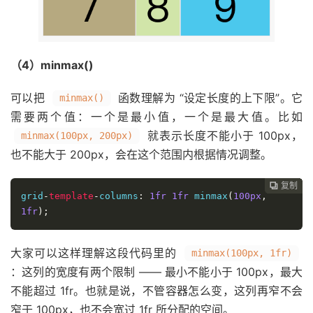
（4）minmax()
可以把
函数理解为 “设定长度的上下限”。它
minmax()
需要两个值：一个是最小值，一个是最大值。比如
就表示长度不能小于 100px，
minmax(100px, 200px)
也不能大于 200px，会在这个范围内根据情况调整。
复制
复制
复制
复制
复制
复制
复制
复制
复制
复制
复制
复制
复制
复制
复制
复制
复制
复制
复制
复制
复制
复制
复制
复制
复制
复制
复制
复制
复制
复制
复制
复制
复制

































grid
-
template
-
columns
:
1fr
1fr
 minmax
(
100px
,
1fr
);
大家可以这样理解这段代码里的
minmax(100px, 1fr)
：这列的宽度有两个限制 —— 最小不能小于 100px，最大
不能超过 1fr。也就是说，不管容器怎么变，这列再窄不会
窄于 100px，也不会宽过 1fr 所分配的空间。