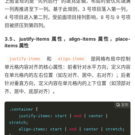
上图呈现的是 “先列后行” 的填充逻辑，布局时会优先填满
一列再推进至下一列。基于此规则，3 号项目落入第一列，
4 号项目进入第二列，受前面项目排列影响，8 号与 9 号项
目被挤压到第四列。
3.5、justify-items 属性，align-items 属性，place-
items 属性
和
是网格布局中控制
justify-items
align-items
单元格内容对齐的核心属性：前者针对水平方向，定义内容
在单元格内的左右位置（如左对齐、居中、右对齐）；后者
针对垂直方向，定义内容在单元格内的上下位置（如顶部对
齐、居中、底部对齐）。
复制
复制
复制
复制
复制
复制
复制
复制
复制
复制
复制
复制
复制
复制
复制
复制
复制
复制
复制
复制
复制
复制
复制























.
container 
{
    justify
-
items
:
 start 
|
end
|
 center 
|
stretch
;
    align
-
items
:
 start 
|
end
|
 center 
|
 stretch
;