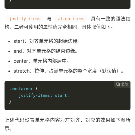
}
与
具有一致的语法结
justify-items
align-items
构，二者可使用的属性值完全相同，具体取值如下。
start：对齐单元格的起始边缘。
end：对齐单元格的结束边缘。
center：单元格内部居中。
stretch：拉伸，占满单元格的整个宽度（默认值）。
复制
复制
复制
复制
复制
复制
复制
复制
复制
复制
复制
复制
复制
复制
复制
复制
复制
复制
复制
复制
复制
复制






















.
container 
{
    justify
-
items
:
 start
;
}
上述代码设置单元格内容为左对齐，对应的效果如下图所
示。