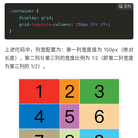
复制
复制
复制
复制
复制
复制
复制
复制
复制
复制
复制
复制
复制
复制
复制
复制
复制
复制
复制
复制
复制
复制
复制
复制
复制
复制
复制
复制
复制
复制
复制
复制
复制
复制


































.
container 
{
    display
:
 grid
;
    grid
-
template
-
columns
:
150px
1fr
2fr
;
}
上述代码中，列宽配置为：第一列宽度值为 150px（绝对
长度），第二列与第三列的宽度比例为 1:2（即第二列宽度
为第三列的 1/2）。