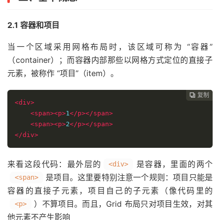
2.1 容器和项目
当一个区域采用网格布局时，该区域可称为 “容器”
（container）；而容器内部那些以网格方式定位的直接子
元素，被称作 “项目”（item）。
复制
复制
复制
复制
复制
复制
复制
复制
复制
复制
复制
复制
复制
复制
复制
复制
复制
复制
复制
复制
复制
复制
复制
复制
复制
复制
复制
复制
复制
复制
复制
复制
复制
复制
复制
复制
复制
复制
复制
复制
复制
复制
复制











































<div>
<span><p>
1
</p></span>
<span><p>
2
</p></span>
</div>
来看这段代码：最外层的
是容器，里面的两个
<div>
是项目。这里要特别注意一个规则：项目只能是
<span>
容器的直接子元素，项目自己的子元素（像代码里的
）不算项目。而且，Grid 布局只对项目生效，对其
<p>
他元素不产生影响