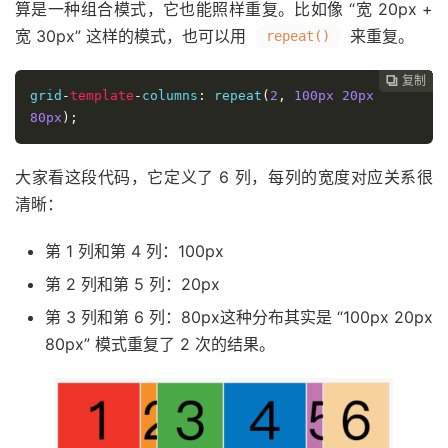
算是一种组合模式，它也能照样重复。比如像 “宽 20px +
宽 30px” 这样的模式，也可以用
来重复。
repeat()
复制
复制
复制
复制
复制
复制
复制
复制
复制
复制
复制
复制
复制
复制
复制
复制
复制
复制
复制
复制
复制
复制
复制
复制
复制
复制
复制
复制
复制
复制
复制
复制
复制
复制
复制
复制
复制





































grid
-
template
-
columns
:
 repeat
(
2
,
100px
20px
80px
);
大家看这段代码，它定义了 6 列，每列的宽度对应关系很
清晰：
第 1 列和第 4 列：100px
第 2 列和第 5 列：20px
第 3 列和第 6 列：80px这种分布其实是 “100px 20px
80px” 模式重复了 2 次的结果。