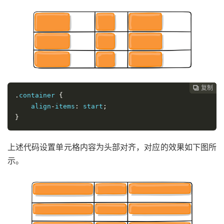
复制
复制
复制
复制
复制
复制
复制
复制
复制
复制
复制
复制
复制
复制
复制
复制
复制
复制
复制
复制
复制





















.
container 
{
    align
-
items
:
 start
;
}
上述代码设置单元格内容为头部对齐，对应的效果如下图所
示。