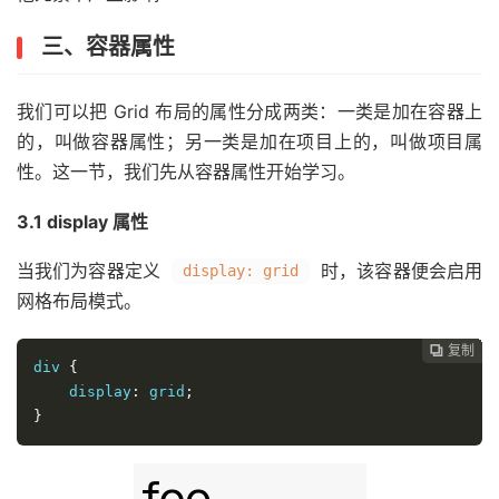
三、容器属性
我们可以把 Grid 布局的属性分成两类：一类是加在容器上
的，叫做容器属性；另一类是加在项目上的，叫做项目属
性。这一节，我们先从容器属性开始学习。
3.1 display 属性
当我们为容器定义
时，该容器便会启用
display: grid
网格布局模式。
复制
复制
复制
复制
复制
复制
复制
复制
复制
复制
复制
复制
复制
复制
复制
复制
复制
复制
复制
复制
复制
复制
复制
复制
复制
复制
复制
复制
复制
复制
复制
复制
复制
复制
复制
复制
复制
复制
复制
复制
复制
复制










































div 
{
    display
:
 grid
;
}