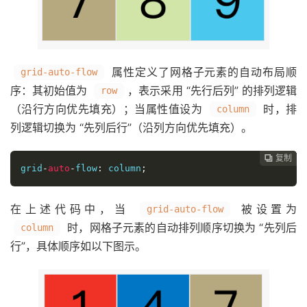
属性定义了网格子元素的自动布局顺
grid-auto-flow
序：其初始值为
，表示采用 “先行后列” 的排列逻辑
row
（沿行方向优先填充）；当属性值设为
时，排
column
列逻辑切换为 “先列后行”（沿列方向优先填充）。
复制
复制
复制
复制
复制
复制
复制
复制
复制
复制
复制
复制
复制
复制
复制
复制
复制
复制
复制
复制
复制
复制
复制
复制
复制
复制


























grid
-
auto
-
flow
:
 column
;
在上述代码中，当
被设置为
grid-auto-flow
时，网格子元素的自动排列顺序切换为 “先列后
column
行”，具体顺序如以下图示。