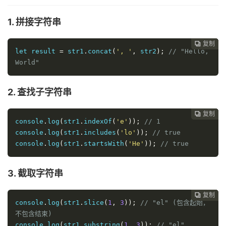
1. 拼接字符串
复制
复制
复制
复制
复制
复制
复制
复制
复制
复制
复制
复制
复制
复制
复制















let result 
=
 str1
.
concat
(
', '
,
 str2
);
// "Hello, 
World"
2. 查找子字符串
复制
复制
复制
复制
复制
复制
复制
复制
复制
复制
复制
复制
复制
复制














console
.
log
(
str1
.
indexOf
(
'e'
));
// 1
console
.
log
(
str1
.
includes
(
'lo'
));
// true
console
.
log
(
str1
.
startsWith
(
'He'
));
// true
3. 截取字符串
复制
复制
复制
复制
复制
复制
复制
复制
复制
复制
复制
复制
复制













console
.
log
(
str1
.
slice
(
1
,
3
));
// "el" (包含起始，
不包含结束)
console
.
log
(
str1
.
substring
(
1
,
3
));
// "el"