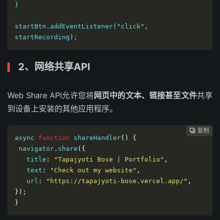
}

startBtn.addEventListener("click", 
startRecording);
2、网络共享API
Web Share API允许您将
网页中的文本、链接甚至文件
共享
到设备上安装的其他应用程序。
复制
复制
复制
复制
复制
复制
复制







async 
function
 shareHandler
()
{
 navigator
.
share
({
   title
:
"Tapajyoti Bose | Portfolio"
,
   text
:
"Check out my website"
,
   url
:
"https://tapajyoti-bose.vercel.app/"
,
});
}