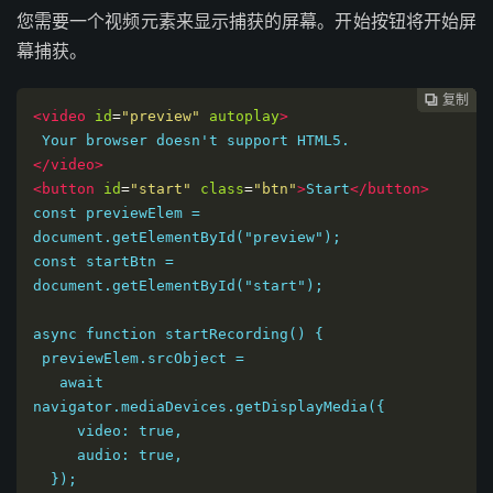
您需要一个视频元素来显示捕获的屏幕。开始按钮将开始屏
幕捕获。
复制
复制
复制
复制
复制
复制
复制
复制








<video
id
=
"preview"
autoplay
>
</video>
<button
id
=
"start"
class
=
"btn"
>
Start
</button>
const previewElem = 
document.getElementById("preview");

const startBtn = 
document.getElementById("start");

async function startRecording() {

 previewElem.srcObject =

   await 
navigator.mediaDevices.getDisplayMedia({

     video: true,

     audio: true,

  });
