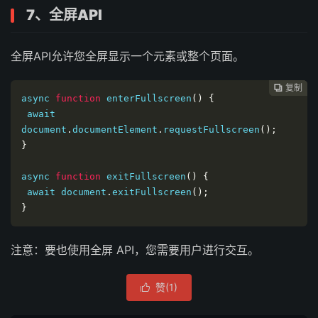
7、全屏API
全屏API允许您全屏显示一个元素或整个页面。
复制
复制
复制



async 
function
 enterFullscreen
()
{
 await 
document
.
documentElement
.
requestFullscreen
();
}
async 
function
 exitFullscreen
()
{
 await document
.
exitFullscreen
();
}
注意：要也使用全屏 API，您需要用户进行交互。
赞(
1
)
