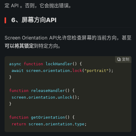
定 API 。否则，它会抛出错误。
6、屏幕方向API
Screen Orientation API允许您检查屏幕的当前方向，甚至
可以将其锁定
到特定方向。
复制
复制
复制
复制




async 
function
 lockHandler
()
{
 await screen
.
orientation
.
lock
(
"portrait"
);
}
function
 releaseHandler
()
{
 screen
.
orientation
.
unlock
();
}
function
 getOrientation
()
{
return
 screen
.
orientation
.
type
;