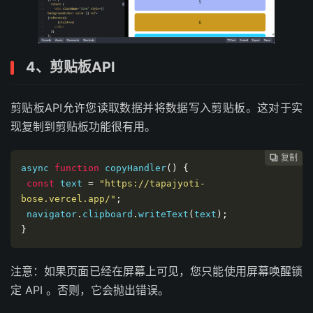
4、剪贴板API
剪贴板API允许您读取数据并将数据写入剪贴板。这对于实
现复制到剪贴板功能很有用。
复制
复制
复制
复制
复制
复制






async 
function
 copyHandler
()
{
const
 text 
=
"https://tapajyoti-
bose.vercel.app/"
;
 navigator
.
clipboard
.
writeText
(
text
);
}
注意：如果页面已经在屏幕上可见，您只能使用屏幕唤醒锁
定 API 。否则，它会抛出错误。