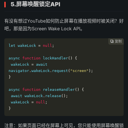
5.屏幕唤醒锁定API
有没有想过YouTube如何防止屏幕在播放视频时被关闭？好
吧，那是因为Screen Wake Lock API。
复制
复制
复制
复制
复制





let wakeLock 
=
null
;
async 
function
 lockHandler
()
{
 wakeLock 
=
 await 
navigator
.
wakeLock
.
request
(
"screen"
);
}
async 
function
 releaseHandler
()
{
 await wakeLock
.
release
();
 wakeLock 
=
null
;
}
注意：如果页面已经在屏幕上可见，您只能使用屏幕唤醒锁