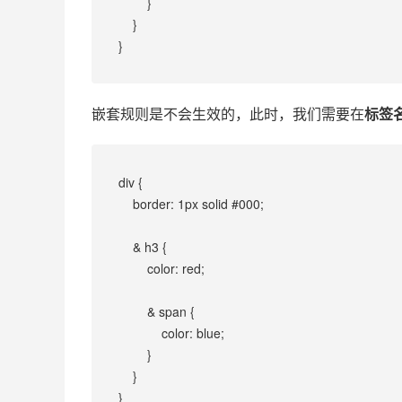
        }
    }
}
嵌套规则是不会生效的，此时，我们需要在
标签
div {
    border: 1px solid #000;
    & h3 {
        color: red;
        & span {
            color: blue;
        }
    }
}