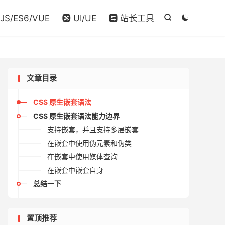

JS/ES6/VUE
UI/UE
站长工具




文章目录
CSS 原生嵌套语法
CSS 原生嵌套语法能力边界
支持嵌套，并且支持多层嵌套
在嵌套中使用伪元素和伪类
在嵌套中使用媒体查询
在嵌套中嵌套自身
总结一下
置顶推荐