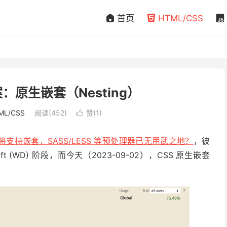
首页
HTML/CSS



案：原生嵌套（Nesting）
ML/CSS
阅读(452)
赞(
1
)

即将支持嵌套，SASS/LESS 等预处理器已无用武之地？
，彼
ft (WD) 阶段，而今天（2023-09-02），CSS 原生嵌套