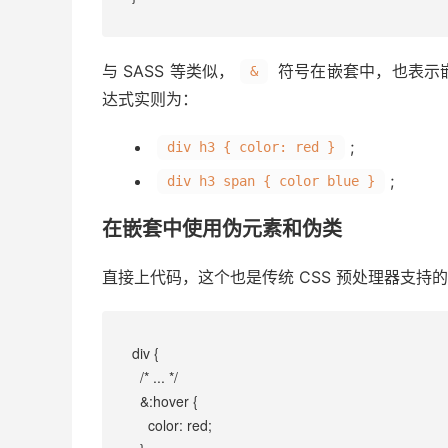
与 SASS 等类似，
符号在嵌套中，也表示
&
达式实则为：
;
div h3 { color: red }
;
div h3 span { color blue }
在嵌套中使用伪元素和伪类
直接上代码，这个也是传统 CSS 预处理器支持
div {
  /* ... */
  &:hover {
    color: red;