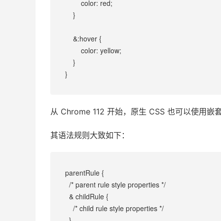
        color: red;
    }
    &:hover {
        color: yellow;
    }
}
从 Chrome 112 开始，原生 CSS 也可以使用
其语法规则大致如下：
parentRule {
  /* parent rule style properties */
  & childRule {
    /* child rule style properties */
  }