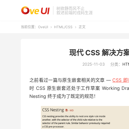
树欲静而风不止
叙述前端的戎码生涯
当前位置：
OveUI
HTML/CSS
正文


现代 CSS 解决方
2025-11-03
分类：
HT
之前看过一篇与原生嵌套相关的文章 —
CSS 
时 CSS 原生嵌套还处于工作草案 Working Dra
Nesting 终于成为了既定的规范！