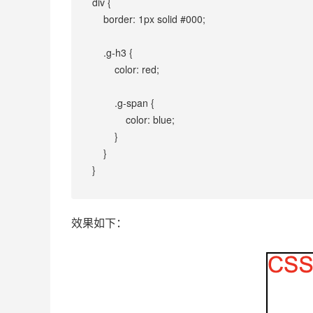
div {
    border: 1px solid #000;
    .g-h3 {
        color: red;
        .g-span {
            color: blue;
        }
    }
}
效果如下：