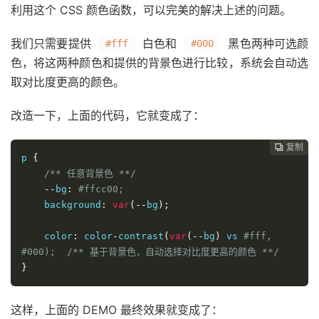
利用这个 CSS 颜色函数，可以完美的解决上述的问题。
我们只需要提供
白色和
黑色两种可选颜
#fff
#000
色，将这两种颜色和提供的背景色进行比较，系统会自动选
取对比度更高的颜色。
改造一下，上面的代码，它就变成了：
复制
复制
复制



p 
{
/** 任意背景色 **/
--
bg
:
#ffcc00;
    background
:
var
(--
bg
);
    color
:
 color
-
contrast
(
var
(--
bg
)
 vs 
#fff, 
#000);  /** 基于背景色，自动选择对比度更高的颜色 **/
}
这样，上面的 DEMO 最终效果就变成了：