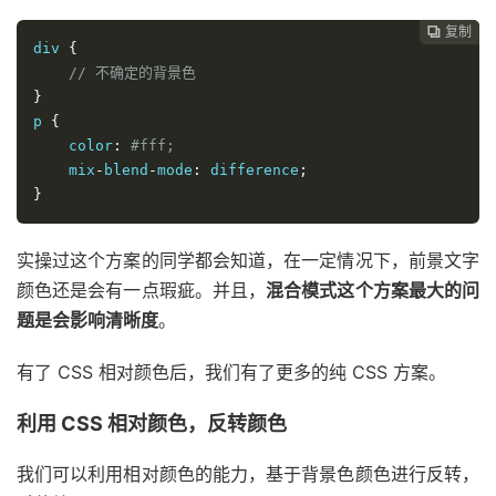
复制
复制
复制
复制
复制





div 
{
// 不确定的背景色
}
p 
{
    color
:
#fff;
    mix
-
blend
-
mode
:
 difference
;
}
实操过这个方案的同学都会知道，在一定情况下，前景文字
颜色还是会有一点瑕疵。并且，
混合模式这个方案最大的问
题是会影响清晰度
。
有了 CSS 相对颜色后，我们有了更多的纯 CSS 方案。
利用 CSS 相对颜色，反转颜色
我们可以利用相对颜色的能力，基于背景色颜色进行反转，