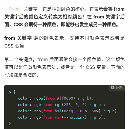
关键字，它是相对颜色的核心。它表示
会将 from
from
关键字后的颜色定义转换为相对颜色！在 from 关键字后
面，CSS 会期待一种颜色，即能够启发生成另一种颜色
。
from 关键字
后的颜色表示，支持不同颜色表示或者是
CSS 变量
第二个关键点，from 后面通常会接一个颜色值，这个颜色
值可以是任意颜色表示法，或者是一个 CSS 变量，下面的
写法都是合法的：
复制
复制
复制
复制
复制
复制
复制
复制
复制









p 
{
    color
:
 rgba
(
from
#ff0000) r g b);
    color
:
 rgb
(
from
 rgb
(
255
,
0
,
0
)
 r g b
);
    color
:
 rgb
(
from
 hsl
(
0deg
,
100
%,
50
%)
 r g b
);
    color
:
 rgb
(
from
var
(--
hotpink
)
 r g b
);
}