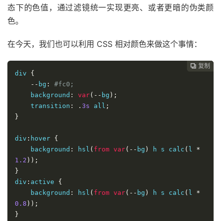
态下的色值，通过滤镜统一实现更亮、或者更暗的伪类颜
色。
在今天，我们也可以利用 CSS 相对颜色来做这个事情：
复制
复制
复制
复制
复制
复制






div 
{
--
bg
:
#fc0;
    background
:
var
(--
bg
);
    transition
:
.
3s
 all
;
}
div
:
hover 
{
    background
:
 hsl
(
from
var
(--
bg
)
 h s calc
(
l 
*
1.2
));
}
div
:
active 
{
    background
:
 hsl
(
from
var
(--
bg
)
 h s calc
(
l 
*
0.8
));
}