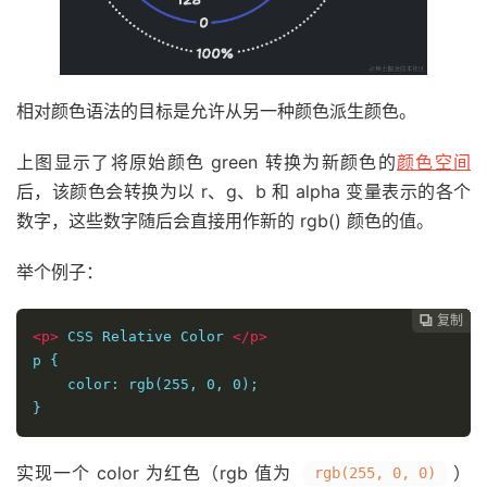
相对颜色语法的目标是允许从另一种颜色派生颜色。
上图显示了将原始颜色 green 转换为新颜色的
颜色空间
后，该颜色会转换为以 r、g、b 和 alpha 变量表示的各个
数字，这些数字随后会直接用作新的 rgb() 颜色的值。
举个例子：
复制
复制
复制
复制
复制
复制
复制
复制
复制
复制
复制











<p>
 CSS Relative Color 
</p>
p {
    color: rgb(255, 0, 0);
}
实现一个 color 为红色（rgb 值为
）
rgb(255, 0, 0)