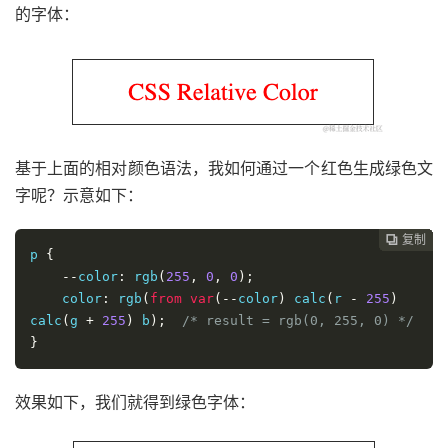
的字体：
基于上面的相对颜色语法，我如何通过一个红色生成绿色文
字呢？示意如下：
复制
复制
复制
复制
复制
复制
复制
复制
复制
复制










p 
{
--
color
:
 rgb
(
255
,
0
,
0
);
    color
:
 rgb
(
from
var
(--
color
)
 calc
(
r 
-
255
)
calc
(
g 
+
255
)
 b
);
/* result = rgb(0, 255, 0) */
}
效果如下，我们就得到绿色字体：