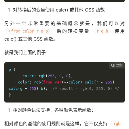
对转换后的变量使用 calc() 或其他 CSS 函数
另外一个非常重要的基础概念就是，我们可以对
后的转换变量
使用
(from color r g b)
r g b
calc() 或其他 CSS 函数。
就是我们上面的例子：
复制
复制
复制
复制
复制
复制
复制
复制








p 
{
--
color
:
 rgb
(
255
,
0
,
0
);
    color
:
 rgb
(
from
var
(--
color
)
 calc
(
r 
-
255
)
calc
(
g 
+
255
)
 b
);
/* result = rgb(0, 255, 0) */
}
相对颜色语法支持，各种颜色表示函数：
相对颜色的基础的使用规则就是这样，它不仅支持
rgb