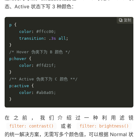
态、Active 状态下写 3 种颜色：
复制
复制
复制
复制
复制
复制
复制







p 
{
    color
:
#ffcc00;
    transition
:
.
3s
 all
;
}
/* Hover 伪类下为 B 颜色 */
p
:
hover 
{
    color
:
#ffd21f;
}
/** Active 伪类下为 C 颜色 **/
p
:
active 
{
    color
:
#ab8a05;
}
在之前，我们介绍过一种利用滤镜
或者
filter: contrast()
filter: brightness()
的统一解决方案，无需写多个颜色值，可以根据 Normal 状