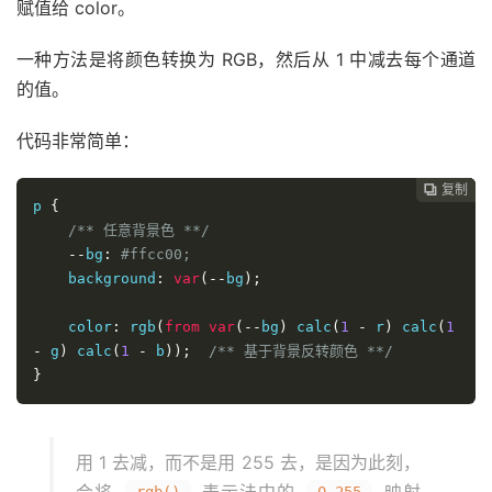
赋值给 color。
一种方法是将颜色转换为 RGB，然后从 1 中减去每个通道
的值。
代码非常简单：
复制
复制
复制
复制




p 
{
/** 任意背景色 **/
--
bg
:
#ffcc00;
    background
:
var
(--
bg
);
    color
:
 rgb
(
from
var
(--
bg
)
 calc
(
1
-
 r
)
 calc
(
1
-
 g
)
 calc
(
1
-
 b
));
/** 基于背景反转颜色 **/
}
用 1 去减，而不是用 255 去，是因为此刻，
会将
表示法中的
映射
rgb()
0~255