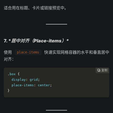
适合用在标题、卡片或链接预览中。
7. *
居中对齐（Place-items）*
使用
快速实现网格容器的水平和垂直居中
place-items
对齐：
复制
复制
复制
复制
复制
复制






.
box 
{
  display
:
 grid
;
  place
-
items
:
 center
;
}