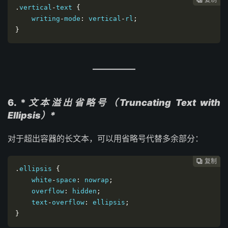
.
vertical
-
text 
{
    writing
-
mode
:
 vertical
-
rl
;
}
6. *
文本溢出省略号（Truncating Text with
Ellipsis）*
对于超出容器的长文本，可以用省略号代替多余部分：
复制
复制
复制
复制
复制
复制
复制







.
ellipsis 
{
    white
-
space
:
 nowrap
;
    overflow
:
 hidden
;
    text
-
overflow
:
 ellipsis
;
}