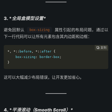
3. *
全局盒模型设置*
避免因默认
属性引起的布局问题，通过以
box-sizing
下一行代码可以让所有元素包含其内边距和边框：
复制
复制
复制
复制
复制
复制
复制
复制
复制
复制










*,
*::
before
,
*::
after 
{
    box
-
sizing
:
 border
-
box
;
}
这可以大幅减少布局错误，让开发更加省心。
4. *
平滑滚动（Smooth Scroll）*