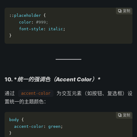
复制
复制
复制
复制




::
placeholder 
{
    color
:
#999;
    font
-
style
:
 italic
;
}
10. *
统一的强调色（Accent Color）*
通过
为交互元素（如按钮、复选框）设
accent-color
置统一的主题颜色：
复制
复制
复制



body 
{
  accent
-
color
:
 green
;
}