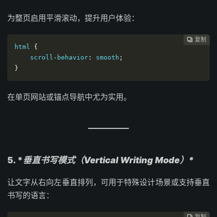
为整页启用平滑滚动，提升用户体验：
复制
复制
复制
复制
复制
复制
复制
复制
复制









html 
{
    scroll
-
behavior
:
 smooth
;
}
在单页网站或锚点导航中尤为实用。
5. *
垂直书写模式（Vertical Writing Mode）*
让文字从右向左垂直排列，可用于特殊设计场景或支持垂直
书写的语言：
复制
复制
复制
复制
复制
复制
复制
复制







