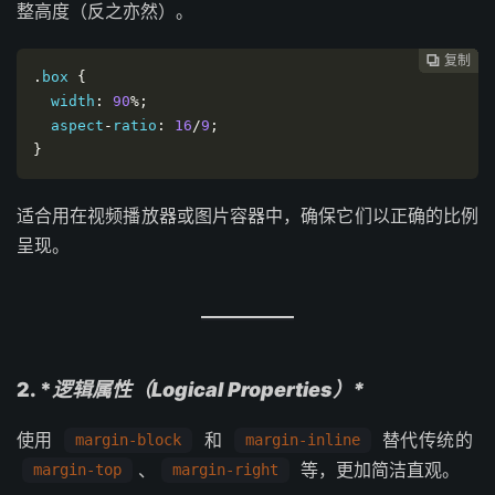
整高度（反之亦然）。
复制
复制
复制
复制
复制
复制
复制
复制
复制
复制
复制
复制
复制













.
box 
{
  width
:
90
%;
  aspect
-
ratio
:
16
/
9
;
}
适合用在视频播放器或图片容器中，确保它们以正确的比例
呈现。
2. *
逻辑属性（Logical Properties）*
使用
和
替代传统的
margin-block
margin-inline
、
等，更加简洁直观。
margin-top
margin-right