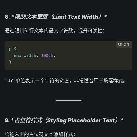
8. *
限制文本宽度（Limit Text Width）*
通过限制每行文本的最大字符数，提升可读性：
复制
复制
复制
复制
复制





p 
{
  max
-
width
:
100ch
;
}
“ch” 单位表示一个字符的宽度，非常适合用于段落样式。
9. *
占位符样式（Styling Placeholder Text）*
给输入框的占位符文本添加样式：