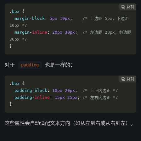
复制
复制
复制
复制
复制
复制
复制
复制
复制
复制
复制
复制












.
box 
{
  margin
-
block
:
5px
10px
;
/* 上边距 5px，下边距 
10px */
  margin
-
inline
:
20px
30px
;
/* 左边距 20px，右边距 
30px */
}
对于
也是一样的：
padding
复制
复制
复制
复制
复制
复制
复制
复制
复制
复制
复制











.
box 
{
  padding
-
block
:
10px
20px
;
/* 上下内边距 */
  padding
-
inline
:
15px
25px
;
/* 左右内边距 */
}
这些属性会自动适配文本方向（如从左到右或从右到左）。