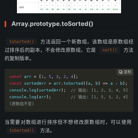
Array.prototype.toSorted()
方法返回一个新数组，该数组是原数组经
toSorted()
过排序后的副本，不会修改原数组，它是
方法
sort()
的复制版本。
复制
复制
复制
复制
复制
复制
复制







const
 arr 
=
[
1
,
5
,
3
,
2
,
4
];
const
 sortedArr 
=
 arr
.
toSorted
((
a
,
 b
)
=>
 a 
-
 b
);
console
.
log
(
sortedArr
);
// 输出: [1, 2, 3, 4, 5]
console
.
log
(
arr
);
// 输出: [1, 5, 3, 2, 4] 
(原数组不变)
当需要对数组进行排序但不想修改原数组时，可以使用
方法。
toSorted()