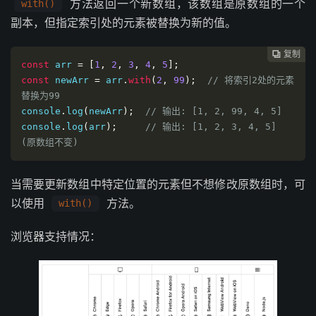
方法返回一个新数组，该数组是原数组的一个
with()
副本，但指定索引处的元素被替换为新的值。
复制
复制
复制
复制
复制
复制
复制
复制








const
 arr 
=
[
1
,
2
,
3
,
4
,
5
];
const
 newArr 
=
 arr
.
with
(
2
,
99
);
// 将索引2处的元素
替换为99
console
.
log
(
newArr
);
// 输出: [1, 2, 99, 4, 5]
console
.
log
(
arr
);
// 输出: [1, 2, 3, 4, 5] 
(原数组不变)
当需要更新数组中特定位置的元素但不想修改原数组时，可
以使用
方法。
with()
浏览器支持情况：