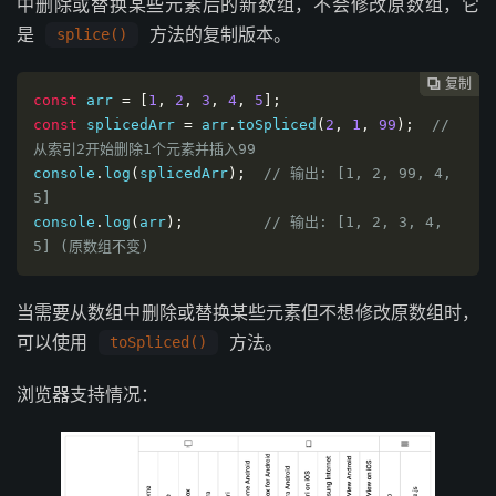
中删除或替换某些元素后的新数组，不会修改原数组，它
是
方法的复制版本。
splice()
复制
复制
复制
复制
复制





const
 arr 
=
[
1
,
2
,
3
,
4
,
5
];
const
 splicedArr 
=
 arr
.
toSpliced
(
2
,
1
,
99
);
// 
从索引2开始删除1个元素并插入99
console
.
log
(
splicedArr
);
// 输出: [1, 2, 99, 4, 
5]
console
.
log
(
arr
);
// 输出: [1, 2, 3, 4, 
5] (原数组不变)
当需要从数组中删除或替换某些元素但不想修改原数组时，
可以使用
方法。
toSpliced()
浏览器支持情况：