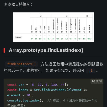
浏览器支持情况：
Array.prototype.findLastIndex()
方法返回数组中满足提供的测试函数
findLastIndex()
的最后一个元素的索引。如果没有找到，则返回
。
-1
复制
复制
复制



const
 arr 
=
[
5
,
12
,
8
,
130
,
44
];
const
 index 
=
 arr
.
findLastIndex
(
element 
=>
element 
>
10
);
console
.
log
(
index
);
// 输出: 4 (因为44是最后一个大
于10的元素)