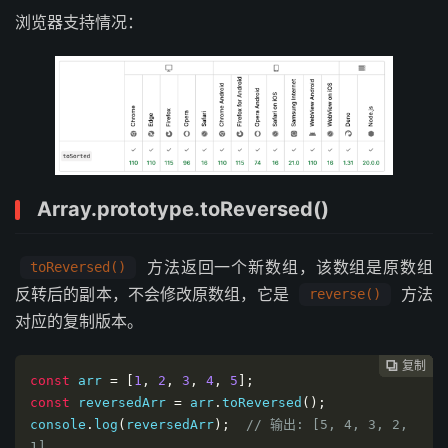
浏览器支持情况：
Array.prototype.toReversed()
方法返回一个新数组，该数组是原数组
toReversed()
反转后的副本，不会修改原数组，它是
方法
reverse()
对应的复制版本。
复制
复制
复制
复制
复制
复制






const
 arr 
=
[
1
,
2
,
3
,
4
,
5
];
const
 reversedArr 
=
 arr
.
toReversed
();
console
.
log
(
reversedArr
);
// 输出: [5, 4, 3, 2, 
1]