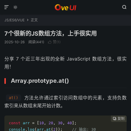



JS/ES6/VUE
正文

7个很新的JS数组方法，上手很实用
2025-10-26
阅读(441)
赞(
1
)

分享 7 个近三年出现的全新 JavaScript 数组方法，很实
用！
Array.prototype.at()
方法允许通过索引访问数组中的元素，支持负数
at()
索引来从数组末尾开始计数。
复制
复制
复制
复制
复制
复制
复制
复制
复制









const
 arr 
=
[
10
,
20
,
30
,
40
];
console
.
log
(
arr
.
at
(
2
));
// 输出: 30