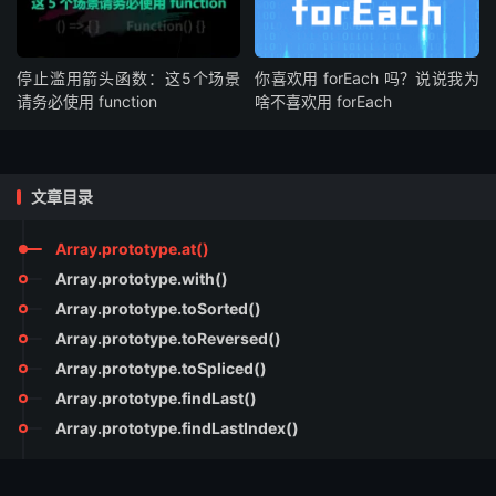
停止滥用箭头函数：这5个场景
你喜欢用 forEach 吗？说说我为
请务必使用 function
啥不喜欢用 forEach
文章目录
Array.prototype.at()
Array.prototype.with()
Array.prototype.toSorted()
Array.prototype.toReversed()
Array.prototype.toSpliced()
Array.prototype.findLast()
Array.prototype.findLastIndex()