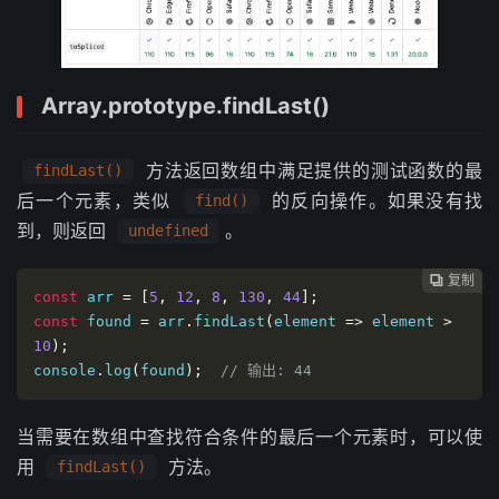
Array.prototype.findLast()
方法返回数组中满足提供的测试函数的最
findLast()
后一个元素，类似
的反向操作。如果没有找
find()
到，则返回
。
undefined
复制
复制
复制
复制




const
 arr 
=
[
5
,
12
,
8
,
130
,
44
];
const
 found 
=
 arr
.
findLast
(
element 
=>
 element 
>
10
);
console
.
log
(
found
);
// 输出: 44
当需要在数组中查找符合条件的最后一个元素时，可以使
用
方法。
findLast()